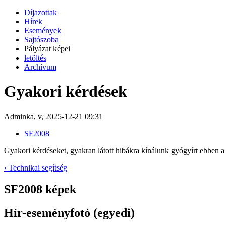
Díjazottak
Hírek
Események
Sajtószoba
Pályázat képei
letöltés
Archívum
Gyakori kérdések
Adminka, v, 2025-12-21 09:31
SF2008
Gyakori kérdéseket, gyakran látott hibákra kínálunk gyógyírt ebben a
‹ Technikai segítség
SF2008 képek
Hír-eseményfotó (egyedi)