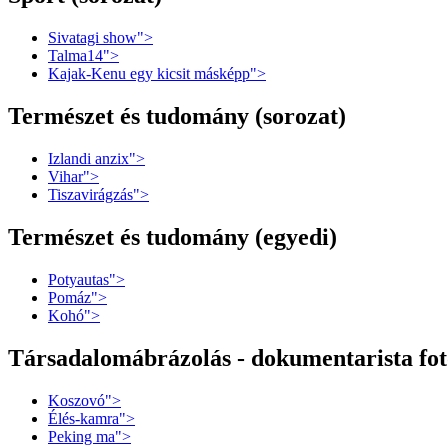
Sivatagi show">
Talma14">
Kajak-Kenu egy kicsit másképp">
Természet és tudomány (sorozat)
Izlandi anzix">
Vihar">
Tiszavirágzás">
Természet és tudomány (egyedi)
Potyautas">
Pomáz">
Kohó">
Társadalomábrázolás - dokumentarista fot
Koszovó">
Élés-kamra">
Peking ma">