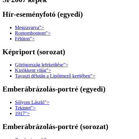
Hír-eseményfotó (egyedi)
Megzavarva">
Rontombontom">
Félúton">
Képriport (sorozat)
Görögország lefeketítése">
Kizökkent világ">
Tavaszi délután a Lipótmező kertjében">
Emberábrázolás-portré (egyedi)
Sólyom László">
Tekintet">
1917">
Emberábrázolás-portré (sorozat)