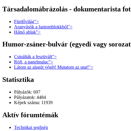
Társadalomábrázolás - dokumentarista foto
Fürdővilág">
Aranyásók a fantomblokkból">
Hátsó ablak">
Humor-zsáner-bulvár (egyedi vagy sorozat
Csinálták a fesztivált">
Röfi, a panelmalac">
Látom az alagút végét! Mutatom az utat!">
Statisztika
Pályázók: 697
Pályázatok: 4484
Képek száma: 11939
Aktív fórumtémák
Technikai segítség