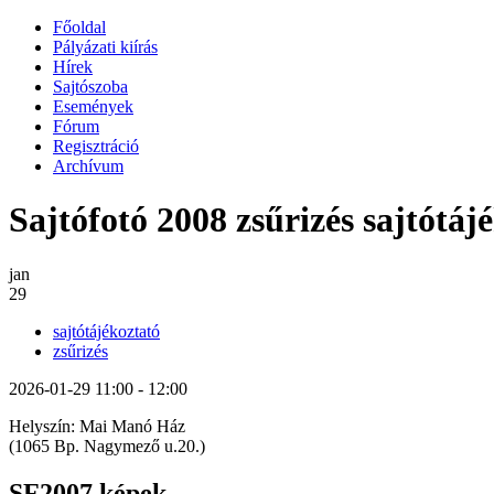
Főoldal
Pályázati kiírás
Hírek
Sajtószoba
Események
Fórum
Regisztráció
Archívum
Sajtófotó 2008 zsűrizés sajtótáj
jan
29
sajtótájékoztató
zsűrizés
2026-01-29
11:00
-
12:00
Helyszín: Mai Manó Ház
(1065 Bp. Nagymező u.20.)
SF2007 képek