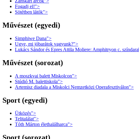
Zanskari arcok">
Fogadj el!">
Sötétben látók">
Művészet (egyedi)
Simphiwe Dana">
Ugye, mi jóbarátok vagyunk?">
Lukács Sándor és Epres Attila Moliere: Amphitryon c. színdar
Művészet (sorozat)
A moszkvai balett Miskolcon">
Stúdió M. balettiskola">
Artemisz diadala a Miskolci Nemzetközi Operafesztiválon">
Sport (egyedi)
Ütközés">
Telitalálat">
Tóth Márton élethalálharca">
Sport (sorozat)