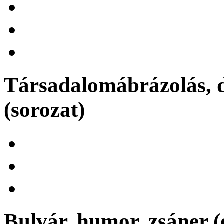
Társadalomábrázolás, d
(sorozat)
Bulvár, humor, zsáner (