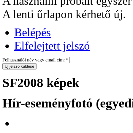
A használni próbált egyszer 
A lenti űrlapon kérhető új.
Belépés
Elfelejtett jelszó
Felhasználói név vagy email cím:
*
SF2008 képek
Hír-eseményfotó (egyed