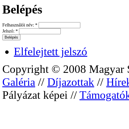
Belépés
Felhasználói név:
*
Jelszó:
*
Elfelejtett jelszó
Copyright © 2008 Magyar S
Galéria
//
Díjazottak
//
Híre
Pályázat képei //
Támogató