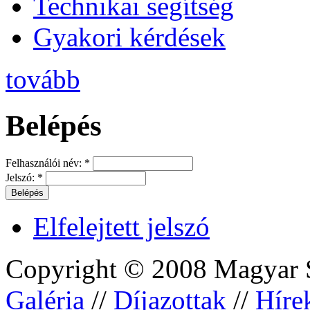
Technikai segítség
Gyakori kérdések
tovább
Belépés
Felhasználói név:
*
Jelszó:
*
Elfelejtett jelszó
Copyright © 2008 Magyar S
Galéria
//
Díjazottak
//
Híre