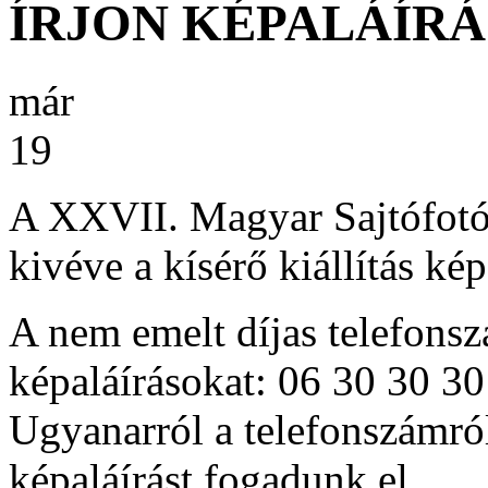
ÍRJON KÉPALÁÍRÁS
már
19
A XXVII. Magyar Sajtófotó 
kivéve a kísérő kiállítás kép
A nem emelt díjas telefonsz
képaláírásokat: 06 30 30 3
Ugyanarról a telefonszámról
képaláírást fogadunk el.