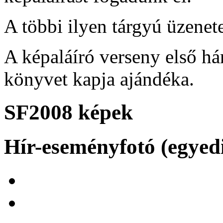
A többi ilyen tárgyú üzenete
A képaláíró verseny első há
könyvet kapja ajándéka.
SF2008 képek
Hír-eseményfotó (egyed