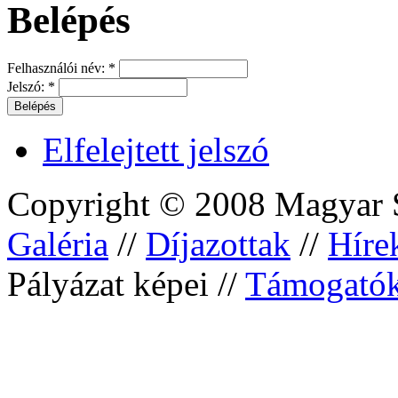
Belépés
Felhasználói név:
*
Jelszó:
*
Elfelejtett jelszó
Copyright © 2008 Magyar S
Galéria
//
Díjazottak
//
Híre
Pályázat képei //
Támogató