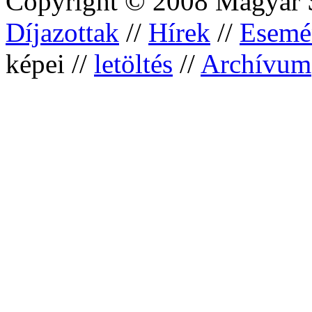
Copyright © 2008 Magyar S
Díjazottak
//
Hírek
//
Esemé
képei //
letöltés
//
Archívum