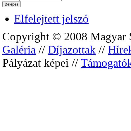
Elfelejtett jelszó
Copyright © 2008 Magyar S
Galéria
//
Díjazottak
//
Híre
Pályázat képei //
Támogató